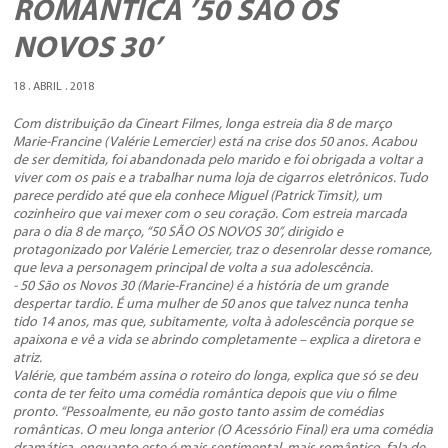
ROMÂNTICA ’50 SÃO OS
NOVOS 30’
18 . ABRIL . 2018
Com distribuição da Cineart Filmes, longa estreia dia 8 de março
Marie-Francine (Valérie Lemercier) está na crise dos 50 anos. Acabou
de ser demitida, foi abandonada pelo marido e foi obrigada a voltar a
viver com os pais e a trabalhar numa loja de cigarros eletrônicos. Tudo
parece perdido até que ela conhece Miguel (Patrick Timsit), um
cozinheiro que vai mexer com o seu coração. Com estreia marcada
para o dia 8 de março, “50 SÃO OS NOVOS 30”, dirigido e
protagonizado por Valérie Lemercier, traz o desenrolar desse romance,
que leva a personagem principal de volta a sua adolescência.
- 50 São os Novos 30 (Marie-Francine) é a história de um grande
despertar tardio. É uma mulher de 50 anos que talvez nunca tenha
tido 14 anos, mas que, subitamente, volta à adolescência porque se
apaixona e vê a vida se abrindo completamente – explica a diretora e
atriz.
Valérie, que também assina o roteiro do longa, explica que só se deu
conta de ter feito uma comédia romântica depois que viu o filme
pronto. “Pessoalmente, eu não gosto tanto assim de comédias
românticas. O meu longa anterior (O Acessório Final) era uma comédia