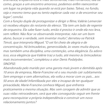
dramática, enquanto este é mais sentimental, mais romântico, fala de
como, graças a um encontro amoroso, podemos enfim reencontrar
um lugar na própria vida quando se está por baixo. Talvez, no fundo,
seja o mesmo tema que eu tento explorar cada vez: o de encontrar seu
lugar”, conclui.
Com a função dupla de protagonizar e dirigir o filme, Valérie Lemercier
só recebeu elogios do restante do elenco. “Ela tem um lado de regente
de orquestra. Ela sabe fazer tudo, então é preciso ir onde ela nos leva,
sem refletir. Não ficar se observando interpretar, não ser um bom
aluno, buscar a verdade, sem inventar muito”, derreteu-se Patrick
Timsit, que interpreta Miguel. “O set foi cheio de alegria e de
concentração. Há brincadeiras, generosidade, às vezes muita doçura,
mas também uma disciplina, uma contenção, uma elegância. Eu adoro
isso, essa elegância que Valérie traz a tudo, até mesmo às brincadeiras
mais inconvenientes”, completou o ator Denis Podalydes.
SINOPSE:
Abandonada pelo marido por uma garota mais jovem e demitida após
10 anos de empresa, Marie-Francine vê o seu mundo cair subitamente.
Sem emprego e sem alternativas, ela volta a morar com os pais... aos
50 anos de idade! Infantilizada por eles e incapaz de ter qualquer
privacidade, Marie-Francine conhece Miguel, que enfrenta
praticamente a mesma situação. Mas sem coragem de admitir que as
suas vidas retrocederam, será que eles conseguirão seguir em frente
para reconquistar a própria independência e construir um novo
relacionamento juntos?