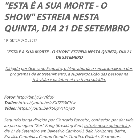
"ESTA É A SUA MORTE - O
SHOW" ESTREIA NESTA
QUINTA, DIA 21 DE SETEMBRO
19 . SETEMBRO . 2017
"ESTA É A SUA MORTE - O SHOW"
ESTREIA NESTA QUINTA, DIA 21
DE SETEMBRO
Dirigido por Giancarlo Esposito, o filme aborda o sensacionalismo dos
programas de entretenimento, a superexposição das pessoas na
televisão e na internet e o tema suicídio.
Fotos
: http://bit.ly/2vVfdu9
Trailer
:
https://youtu.be/cKX7830fCHw
Vídeo:
https://youtu.be/k5GpV1H5jw0
Segundo longa dirigido por Giancarlo Esposito, conhecido por dar vida
ao personagem "Gus" Fring (
Breaking Bed
),
estreia nesta quinta-feira,
dia 21 de Setembro em Balneário Camboriú, Belo Horizonte, Betim,
Brasília, Campinas, Campo Grande, Curitiba, Goiânia, Guarulhos,