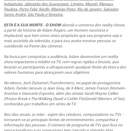
Indaiatuba, Jaboatão dos Guararapes, Limeira, Maceió, Manaus,
Paulista, Porto Feliz, Recife, Ribeirão Preto, Rio de Janeiro, Salvador,
Santo André, São Paulo e Teresina.
ESTA É A SUA MORTE - O SHOW​
aborda o universo dos
reality shows
,
a partir da história de Adam Rogers, um homem narcisista e
implacável, que tem como único propósito que seu programa seja o
mais assistido da televisão, e para isso aceita mostrar pessoas se
suicidando na frente das câmeras.
Na busca por conquistar a audiência, Adam desenvolve um reality
show impactante e inédito na TV, com regras rígidas e brutais, que
levarão os participantes a ultrapassarem qualquer limite da ética e dos
valores humanos para alcançarem seus objetivos.
No elenco, Josh Duhamel (Transformers), no papel do protagonista
Adam, Famke Janssen (a Jean Grey, de
X-Men
), James Franco (
Homem-
Aranha
) e Giancarlo Esposito, além das atrizes Sarah Wayne Callies
(
Prision Break
e
The Walking Dead
) e Caitlin FitzGerald (Masters of Sex),
conhecidas por trabalhos em séries de TV.
Nos dias atuais, as telas - sejam dos celulares, computadores ou TVs -
tornaram-se as principais fontes de entretenimento, companhia e
informação das pessoas. O número de programa de TVs que foca no
sensacionalismo e no voyeurismo tem crescido e atingido altas