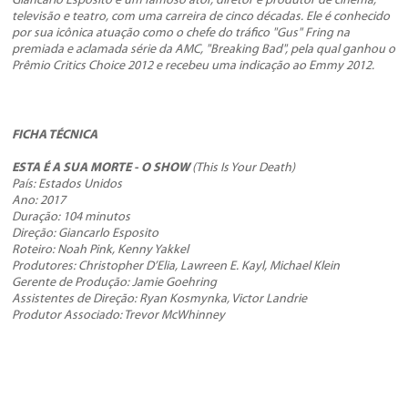
Giancarlo Esposito é um famoso ator, diretor e produtor de cinema,
televisão e teatro, com uma carreira de cinco décadas. Ele é conhecido
por sua icônica atuação como o chefe do tráfico "Gus" Fring na
premiada e aclamada série da AMC, "Breaking Bad", pela qual ganhou o
Prêmio Critics Choice 2012 e recebeu uma indicação ao Emmy 2012.
FICHA TÉCNICA
ESTA É A SUA MORTE​ - O SHOW​
(
This Is Your Death)
País: Estados Unidos
Ano: 2017
Duração: 104 minutos
Direção: Giancarlo Esposito
Roteiro: Noah Pink, Kenny Yakkel
Produtores: Christopher D’Elia, Lawreen E. Kayl, Michael Klein
Gerente de Produção: Jamie Goehring
Assistentes de Direção: Ryan Kosmynka, Victor Landrie
Produtor Associado: Trevor McWhinney
Elenco: Josh Duhamel, Giancarlo Esposito, Famke Janssen, Caitlin
FitzGerald, Sarah Wayne Callies, Chris Ellis, Lucia Walters, Brooke
Warrington, Jaeden Noel
Classificação: 18 anos