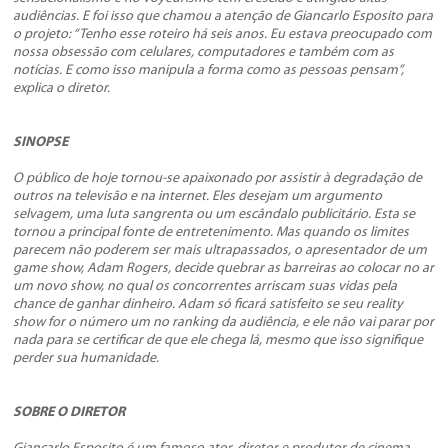
audiências. E foi isso que chamou a atenção de Giancarlo Esposito para
o projeto:
“Tenho esse roteiro há seis anos. Eu estava preocupado com
nossa obsessão com celulares, computadores e também com as
notícias. E como isso manipula a forma como as pessoas pensam”,
explica o diretor.
SINOPSE
O público de hoje tornou-se apaixonado por assistir à degradação de
outros na televisão e na internet. Eles desejam um argumento
selvagem, uma luta sangrenta ou um escândalo publicitário. Esta se
tornou a principal fonte de entretenimento. Mas quando os limites
parecem não poderem ser mais ultrapassados, o apresentador de um
game show, Adam Rogers, decide quebrar as barreiras ao colocar no ar
um novo show, no qual os concorrentes arriscam suas vidas pela
chance de ganhar dinheiro. Adam só ficará satisfeito se seu reality
show for o número um no ranking da audiência, e ele não vai parar por
nada para se certificar de que ele chega lá, mesmo que isso signifique
perder sua humanidade.
SOBRE O DIRETOR