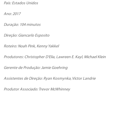
País: Estados Unidos
Ano: 2017
Duração: 104 minutos
Direção: Giancarlo Esposito
Roteiro: Noah Pink, Kenny Yakkel
Produtores: Christopher D’Elia, Lawreen E. Kayl, Michael Klein
Gerente de Produção: Jamie Goehring
Assistentes de Direção: Ryan Kosmynka, Victor Landrie
Produtor Associado: Trevor McWhinney
Elenco: Josh Duhamel, Giancarlo Esposito, Famke Janssen, Caitlin
FitzGerald, Sarah Wayne Callies, Chris Ellis, Lucia Walters, Brooke
Warrington, Jaeden Noel