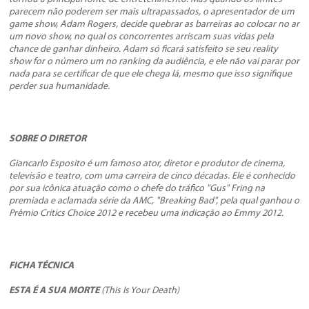
parecem não poderem ser mais ultrapassados, o apresentador de um
game show, Adam Rogers, decide quebrar as barreiras ao colocar no ar
um novo show, no qual os concorrentes arriscam suas vidas pela
chance de ganhar dinheiro. Adam só ficará satisfeito se seu reality
show for o número um no ranking da audiência, e ele não vai parar por
nada para se certificar de que ele chega lá, mesmo que isso signifique
perder sua humanidade.
SOBRE O DIRETOR
Giancarlo Esposito é um famoso ator, diretor e produtor de cinema,
televisão e teatro, com uma carreira de cinco décadas. Ele é conhecido
por sua icônica atuação como o chefe do tráfico "Gus" Fring na
premiada e aclamada série da AMC, "Breaking Bad", pela qual ganhou o
Prêmio Critics Choice 2012 e recebeu uma indicação ao Emmy 2012.
FICHA TÉCNICA
ESTA É A SUA MORTE
(
This Is Your Death)