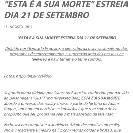
"ESTA É A SUA MORTE" ESTREIA
DIA 21 DE SETEMBRO
15 . AGOSTO . 2017
"ESTA É A SUA MORTE"
ESTREIA DIA 21 DE SETEMBRO
Dirigido por Giancarlo Esposito, o filme aborda o sensacionalismo dos
programas de entretenimento, a superexposição das pessoas na
televisão e na internet e o tema suicídio.
Fotos: http://bit.ly/2vVfdu9
Segundo longa dirigido por Giancarlo Esposito, conhecido por dar vida
ao personagem "Gus" Fring (
Breaking Bed
),
ESTA É A SUA MORTE
aborda o universo dos
reality shows
, a partir da história de Adam
Rogers, um homem narcisista e implacável, que tem como único
propósito que seu programa seja o mais assistido da televisão.
Na busca por conquistar a audiência, Adam desenvolve um reality
show impactante e inédito na TV, com regras rígidas e brutais, que