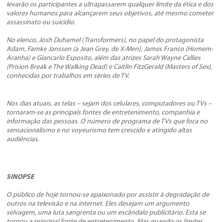
levarão os participantes a ultrapassarem qualquer limite da ética e dos
valores humanos para alcançarem seus objetivos, até mesmo cometer
assassinato ou suicídio.
No elenco, Josh Duhamel (Transformers), no papel do protagonista
Adam, Famke Janssen (a Jean Grey, de
X-Men
), James Franco (
Homem-
Aranha
) e Giancarlo Esposito, além das atrizes Sarah Wayne Callies
(
Prision Break
e
The Walking Dead
) e Caitlin FitzGerald (Masters of Sex),
conhecidas por trabalhos em séries de TV.
Nos dias atuais, as telas – sejam dos celulares, computadores ou TVs –
tornaram-se as principais fontes de entretenimento, companhia e
informação das pessoas. O número de programa de TVs que foca no
sensacionalismo e no voyeurismo tem crescido e atingido altas
audiências.
SINOPSE
O público de hoje tornou-se apaixonado por assistir à degradação de
outros na televisão e na internet. Eles desejam um argumento
selvagem, uma luta sangrenta ou um escândalo publicitário. Esta se
tornou a principal fonte de entretenimento. Mas quando os limites