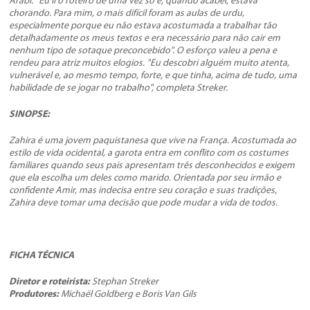
Arabi. "Eu li o roteiro de uma vez só e, quando acabei, estava
chorando. Para mim, o mais difícil foram as aulas de urdu,
especialmente porque eu não estava acostumada a trabalhar tão
detalhadamente os meus textos e era necessário para não cair em
nenhum tipo de sotaque preconcebido". O esforço valeu a pena e
rendeu para atriz muitos elogios. "Eu descobri alguém muito atenta,
vulnerável e, ao mesmo tempo, forte, e que tinha, acima de tudo, uma
habilidade de se jogar no trabalho", completa Streker.
SINOPSE:
Zahira é uma jovem paquistanesa que vive na França. Acostumada ao
estilo de vida ocidental, a garota entra em conflito com os costumes
familiares quando seus pais apresentam três desconhecidos e exigem
que ela escolha um deles como marido. Orientada por seu irmão e
confidente Amir, mas indecisa entre seu coração e suas tradições,
Zahira deve tomar uma decisão que pode mudar a vida de todos.
FICHA TÉCNICA
Diretor e roteirista:
Stephan Streker
Produtores:
Michaël Goldberg e Boris Van Gils