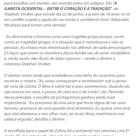
para escolher um marido, seu mundo entra em colapso. Em "
A
GAROTA OCIDENTAL – ENTRE O CORAÇÃO E A TRADIÇÃO"
, de
Stephan Streker, que estreia dia 22 de junho, a jovem de 18 anos se vê
em conflito e pede a ajuda do seu irmão e confidente Amir (Sébastien
Houbani) para tomar uma decisão.
- Eu descreveria a história como uma tragédia grega porque, assim
como as tragédias gregas, é a situação que é monstruosa e não as
pessoas. Eu estava mais interessado nos dilemas de cada personagem.
Os laços que unem os membros dessa família são de amor verdadeiro
e, ainda assim, eles ficam de lados opostos – revela o diretor e
roteirista Stephan Streker.
O diretor conta ainda que estabeleceu uma linha de raciocínio para
escrever o roteiro. "As cenas começavam e terminavam sob o ponto
de vista de Zahira. O filme é sobre ela e seus sentimentos. Quando ela
não estava em cena, o ponto de vista era o do irmão", diz. Partindo
desse princípio, a escolha da protagonista ganhou ainda mais
importância. "Eu precisava de uma atriz que fosse digna de ser uma
heroína, precisava de uma grande atriz dramática. Eu queria uma atriz
que não abaixasse o seu olhar, mas, ao invés disso, mantivesse sua
cabeça erguida", detalha o diretor.
A escolhida para o papel de Zahira foi a estreante nos cinemas Lina El