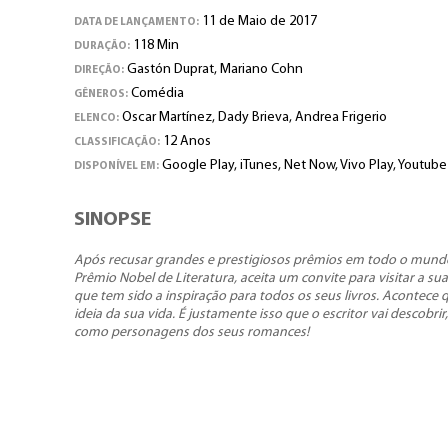
11 de Maio de 2017
DATA DE LANÇAMENTO:
118 Min
DURAÇÃO:
Gastón Duprat, Mariano Cohn
DIREÇÃO:
Comédia
GÊNEROS:
Oscar Martínez, Dady Brieva, Andrea Frigerio
ELENCO:
12 Anos
CLASSIFICAÇÃO:
Google Play, iTunes, Net Now, Vivo Play, Youtube
DISPONÍVEL EM:
SINOPSE
Após recusar grandes e prestigiosos prêmios em todo o mundo,
Prêmio Nobel de Literatura, aceita um convite para visitar a su
que tem sido a inspiração para todos os seus livros. Acontece qu
ideia da sua vida. É justamente isso que o escritor vai descobri
como personagens dos seus romances!