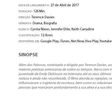
27 de Abril de 2017
DATA DE LANÇAMENTO:
126 Min
DURAÇÃO:
Terence Davies
DIREÇÃO:
Drama, Biografia
GÊNEROS:
Cyntia Nixon, Jennifer Ehle, Keith Carradine
ELENCO:
12 Anos
CLASSIFICAÇÃO:
Google Play, iTunes, Net Now, Vivo Play, Youtube
DISPONÍVEL EM:
SINOPSE
Além das Palavras, roteirizado e dirigido por Terence Davies, 
maiores poetisas americanas de todos os tempos. Narra com in
juventude de Emily Dickinson no internato até os seus últimos
reclusa e ainda não reconhecida. O filme aborda as rejeições, r
influenciaram a trajetória da escritora, bem como os relaciona
pessoas que marcaram profundamente a sua alma e a sua obra