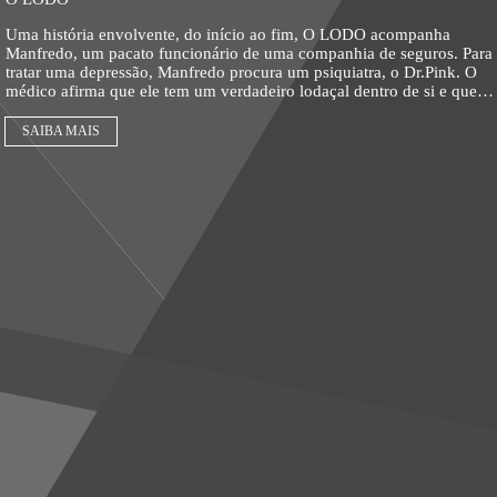
Uma história envolvente, do início ao fim, O LODO acompanha
Manfredo, um pacato funcionário de uma companhia de seguros. Para
tratar uma depressão, Manfredo procura um psiquiatra, o Dr.Pink. O
médico afirma que ele tem um verdadeiro lodaçal dentro de si e quer
saber de seu passado, mas há algo que Manfredo não deseja revelar.
Manfredo se irrita com a insistência do Dr.Pink, sente raiva e medo do
SAIBA MAIS
médico, mas não consegue se livrar dele, paralisado por uma culpa
que carrega e procura esquecer. O Dr. Pink passa a persegui-lo, o
passado retorna e a vida de Manfredo se transforma num verdadeiro
inferno.